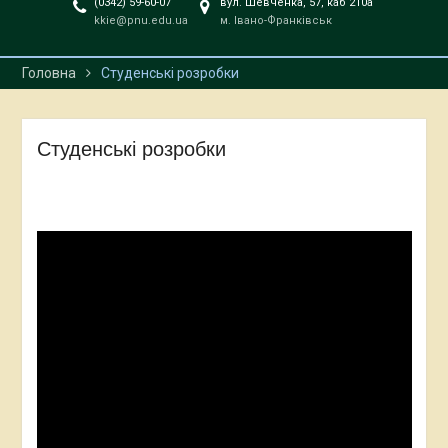
(0342) 59-60-07
вул. Шевченка, 57, каб 210а
kkie@pnu.edu.ua
м. Івано-Франківськ
Головна
Студенські розробки
Студенські розробки