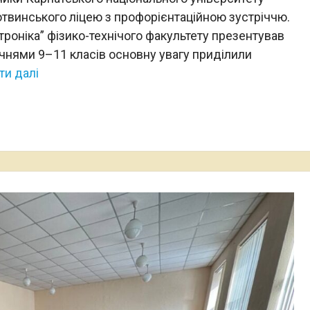
отвинського ліцею з профорієнтаційною зустріччю.
роніка” фізико-технічого факультету презентував
учнями 9–11 класів основну увагу приділили
ти далі