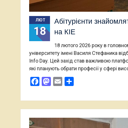
Абітурієнти знайомля
ЛЮТ
18
на КІЕ
18 лютого 2026 року в головно
університету імені Василя Стефаника від
Info Day. Цей захід став важливою плат
які планують обрати професії у сфері висо
Facebook
Mastodon
Email
Поділитися