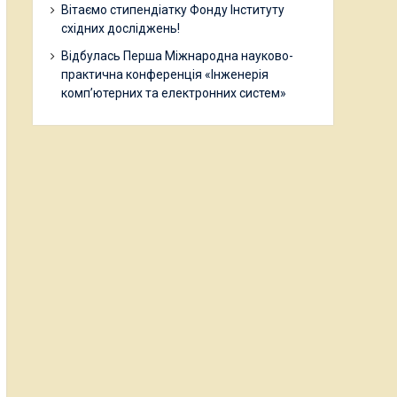
Вітаємо стипендіатку Фонду Інституту
східних досліджень!
Відбулась Перша Міжнародна науково-
практична конференція «Інженерія
комп’ютерних та електронних систем»