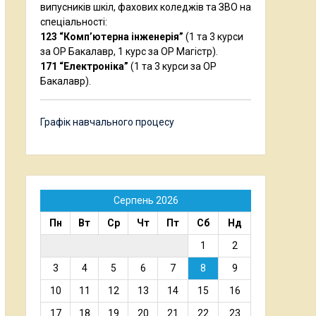
випусників шкіл, фахових коледжів та ЗВО на
спеціальності:
123 “Комп’ютерна інженерія”
(1 та 3 курси
за ОР Бакалавр, 1 курс за ОР Магістр).
171 “Електроніка”
(1 та 3 курси за ОР
Бакалавр).
Графік навчального процесу
Серпень 2026
Пн
Вт
Ср
Чт
Пт
Сб
Нд
1
2
3
4
5
6
7
8
9
10
11
12
13
14
15
16
17
18
19
20
21
22
23