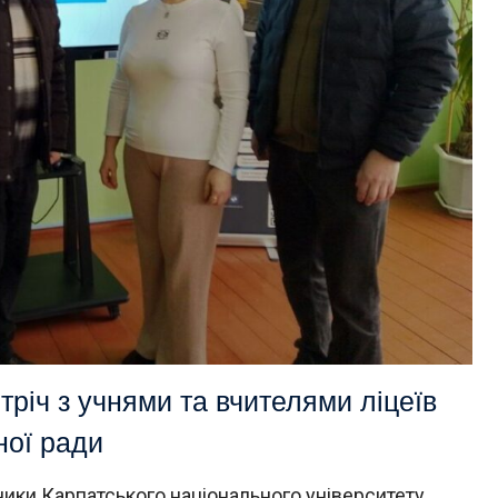
річ з учнями та вчителями ліцеїв
ної ради
ики Карпатського національного університету