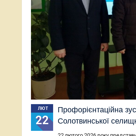
Профорієнтаційна зуст
ЛЮТ
22
Солотвинської селищ
22 лютого 2026 року представн