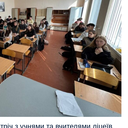
річ з учнями та вчителями ліцеїв