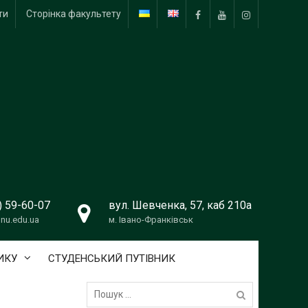
ти
Сторінка факультету
Facebook
Youtube
Instagram
) 59-60-07
вул. Шевченка, 57, каб 210а
nu.edu.ua
м. Івано-Франківськ
ИКУ
СТУДЕНСЬКИЙ ПУТІВНИК
Пошук: