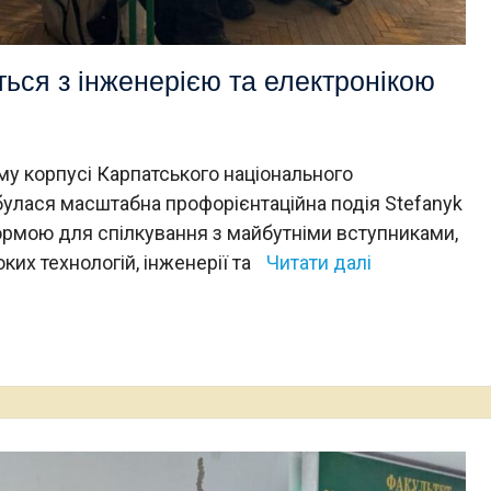
ться з інженерією та електронікою
му корпусі Карпатського національного
булася масштабна профорієнтаційна подія Stefanyk
формою для спілкування з майбутніми вступниками,
ких технологій, інженерії та
Читати далі