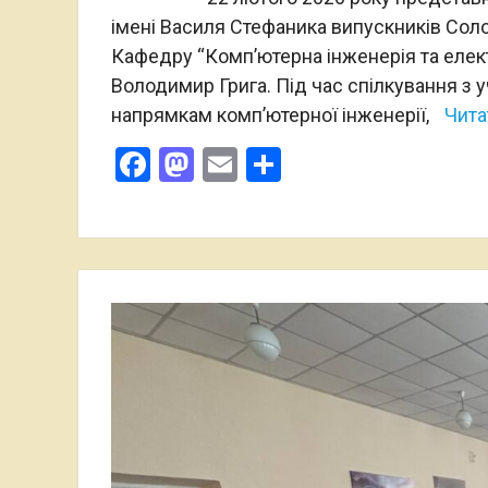
імені Василя Стефаника випускників Сол
Кафедру “Комп’ютерна інженерія та елект
Володимир Грига. Під час спілкування з 
напрямкам комп’ютерної інженерії,
Чита
Facebook
Mastodon
Email
Поділитися