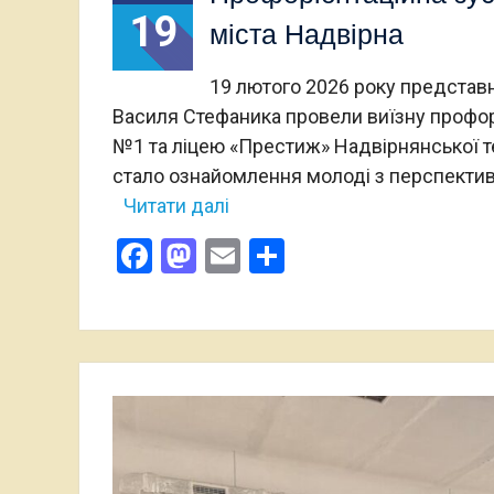
19
міста Надвірна
19 лютого 2026 року представн
Василя Стефаника провели виїзну профорі
№1 та ліцею «Престиж» Надвірнянської т
стало ознайомлення молоді з перспектив
Читати далі
Facebook
Mastodon
Email
Поділитися